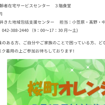
町高齢者在宅サービスセンター ３階食堂
円
小金井きた地域包括支援センター 担当：小笠原・髙野・
88-2440 （9：00～17：30 月～土)
味のある方、ご自分やご家族のことで困っている方、ど
スク着用の上ご参加お待ちしております!