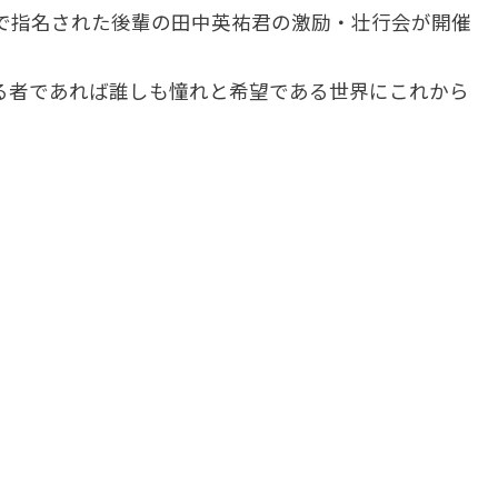
で指名された後輩の田中英祐君の激励・壮行会が開催
る者であれば誰しも憧れと希望である世界にこれから