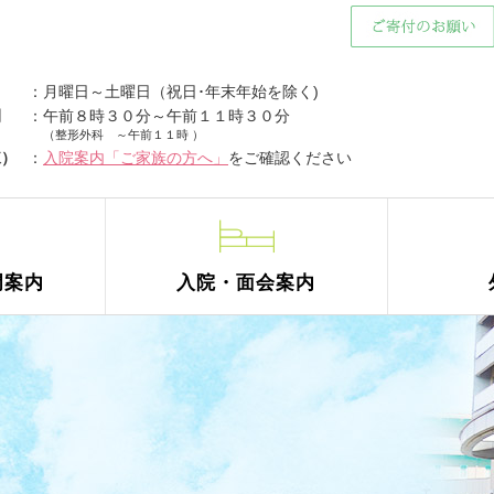
：月
曜日
～土曜日（祝日･年末年始を除く)
間
：午前８時３０分～午前１１時３０分
（整形外科 ～午前１１時 ）
棟）
：
入院案内「ご家族の方へ」
をご確認ください
門
案内
入院・面会
案内