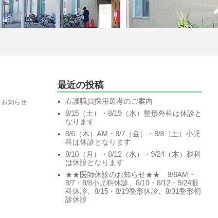
最近の投稿
看護職員採用選考のご案内
ー：お知らせ
8/15（土）・8/19（水）整形外科は休診と
なります
8/6（木）AM・8/7（金）・8/8（土）小児
科は休診となります
8/10（月）・8/12（水）・9/24（木）眼科
は休診となります
★★医師休診のお知らせ★★ 8/6AM・
8/7・8/8小児科休診、8/10・8/12・9/24眼
科休診、8/15・8/19整形休診、8/31整形初
診休診